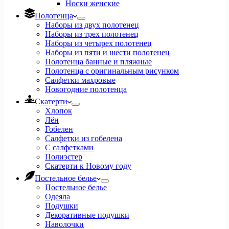
Носки женские
Полотенца
Наборы из двух полотенец
Наборы из трех полотенец
Наборы из четырех полотенец
Наборы из пяти и шести полотенец
Полотенца банные и пляжные
Полотенца с оригинальным рисунком
Салфетки махровые
Новогодние полотенца
Скатерти
Хлопок
Лён
Гобелен
Салфетки из гобелена
С салфетками
Полиэстер
Скатерти к Новому году
Постельное белье
Постельное белье
Одеяла
Подушки
Декоративные подушки
Наволочки