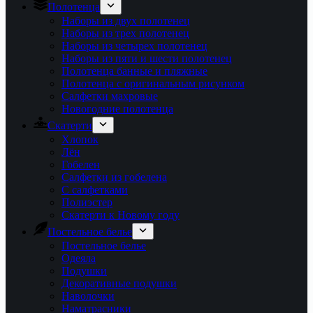
Полотенца
Наборы из двух полотенец
Наборы из трех полотенец
Наборы из четырех полотенец
Наборы из пяти и шести полотенец
Полотенца банные и пляжные
Полотенца с оригинальным рисунком
Салфетки махровые
Новогодние полотенца
Скатерти
Хлопок
Лён
Гобелен
Салфетки из гобелена
С салфетками
Полиэстер
Скатерти к Новому году
Постельное белье
Постельное белье
Одеяла
Подушки
Декоративные подушки
Наволочки
Наматрасники