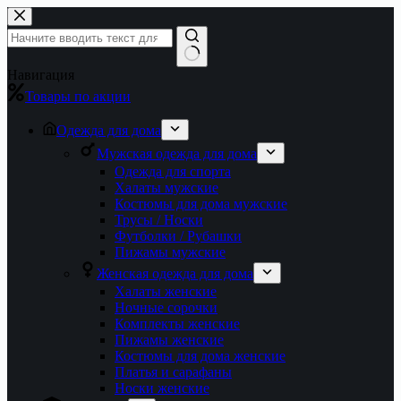
Перейти
к
сути
Ничего
Навигация
не
Товары по акции
найдено
Одежда для дома
Мужская одежда для дома
Одежда для спорта
Халаты мужские
Костюмы для дома мужские
Трусы / Носки
Футболки / Рубашки
Пижамы мужские
Женская одежда для дома
Халаты женские
Ночные сорочки
Комплекты женские
Пижамы женские
Костюмы для дома женские
Платья и сарафаны
Носки женские