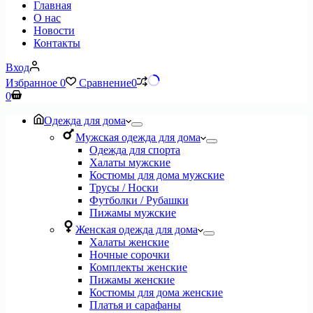
Главная
О нас
Новости
Контакты
Вход
Избранное
0
Сравнение
0
Корзина
0
Одежда для дома
Мужская одежда для дома
Одежда для спорта
Халаты мужские
Костюмы для дома мужские
Трусы / Носки
Футболки / Рубашки
Пижамы мужские
Женская одежда для дома
Халаты женские
Ночные сорочки
Комплекты женские
Пижамы женские
Костюмы для дома женские
Платья и сарафаны