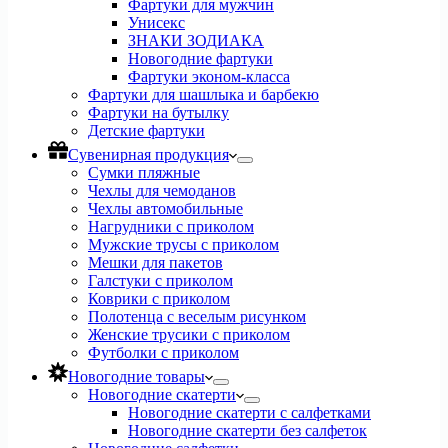
Фартуки для мужчин
Унисекс
ЗНАКИ ЗОДИАКА
Новогодние фартуки
Фартуки эконом-класса
Фартуки для шашлыка и барбекю
Фартуки на бутылку
Детские фартуки
Сувенирная продукция
Сумки пляжные
Чехлы для чемоданов
Чехлы автомобильные
Нагрудники с приколом
Мужские трусы с приколом
Мешки для пакетов
Галстуки с приколом
Коврики с приколом
Полотенца с веселым рисунком
Женские трусики с приколом
Футболки с приколом
Новогодние товары
Новогодние скатерти
Новогодние скатерти с салфетками
Новогодние скатерти без салфеток