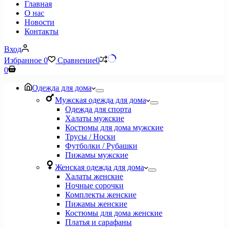
Главная
О нас
Новости
Контакты
Вход
Избранное
0
Сравнение
0
Корзина
0
Одежда для дома
Мужская одежда для дома
Одежда для спорта
Халаты мужские
Костюмы для дома мужские
Трусы / Носки
Футболки / Рубашки
Пижамы мужские
Женская одежда для дома
Халаты женские
Ночные сорочки
Комплекты женские
Пижамы женские
Костюмы для дома женские
Платья и сарафаны