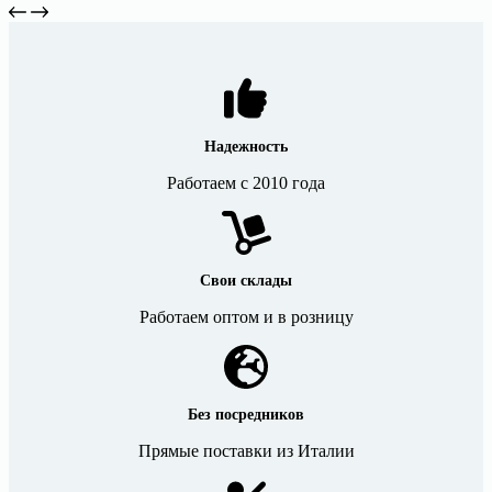
цена
цена:
товар
составляла
4
имеет
6
несколько
722 ₽.
вариаций.
133 ₽.
Опции
можно
выбрать
на
Надежность
странице
Работаем с 2010 года
товара.
Свои склады
Работаем оптом и в розницу
Без посредников
Прямые поставки из Италии