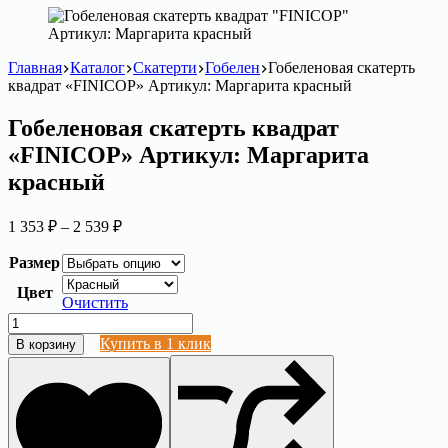
Главная
Каталог
Скатерти
Гобелен
Гобеленовая скатерть
квадрат «FINICOP» Артикул: Маргарита красный
Гобеленовая скатерть квадрат
«FINICOP» Артикул: Маргарита
красный
Диапазон
1 353
₽
–
2 539
₽
цен:
1
Размер
353 ₽
Цвет
–
Очистить
2
Количество
539 ₽
товара
Купить в 1 клик
В корзину
Гобеленовая
скатерть
квадрат
"FINICOP"
Артикул:
Маргарита