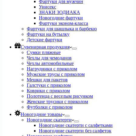
Фартуки для мужчин
Унисекс
ЗНАКИ ЗОДИАКА
Новогодние фартуки
Фартуки эконом-класса
Фартуки для шашлыка и барбекю
Фартуки на бутылку
Детские фартуки
Сувенирная продукция
Сумки пляжные
Чехлы для чемоданов
Чехлы автомобильные
Нагрудники с приколом
Мужские трусы с приколом
Мешки для пакетов
Галстуки с приколом
Коврики с приколом
Полотенца с веселым рисунком
Женские трусики с приколом
Футболки с приколом
Новогодние товары
Новогодние скатерти
Новогодние скатерти с салфетками
Новогодние скатерти без салфеток