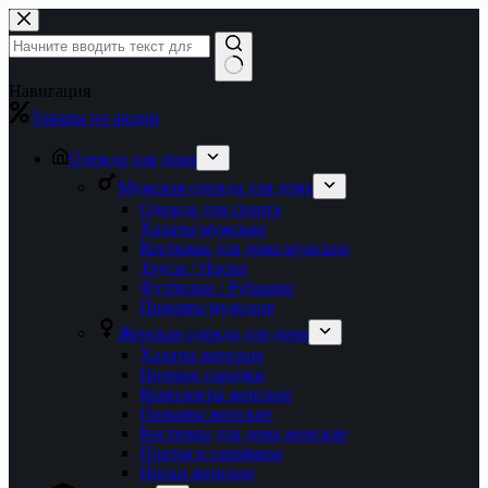
Перейти
к
сути
Ничего
Навигация
не
Товары по акции
найдено
Одежда для дома
Мужская одежда для дома
Одежда для спорта
Халаты мужские
Костюмы для дома мужские
Трусы / Носки
Футболки / Рубашки
Пижамы мужские
Женская одежда для дома
Халаты женские
Ночные сорочки
Комплекты женские
Пижамы женские
Костюмы для дома женские
Платья и сарафаны
Носки женские