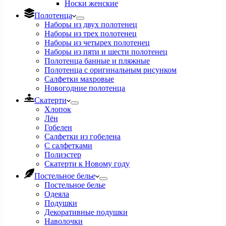
Носки женские
Полотенца
Наборы из двух полотенец
Наборы из трех полотенец
Наборы из четырех полотенец
Наборы из пяти и шести полотенец
Полотенца банные и пляжные
Полотенца с оригинальным рисунком
Салфетки махровые
Новогодние полотенца
Скатерти
Хлопок
Лён
Гобелен
Салфетки из гобелена
С салфетками
Полиэстер
Скатерти к Новому году
Постельное белье
Постельное белье
Одеяла
Подушки
Декоративные подушки
Наволочки