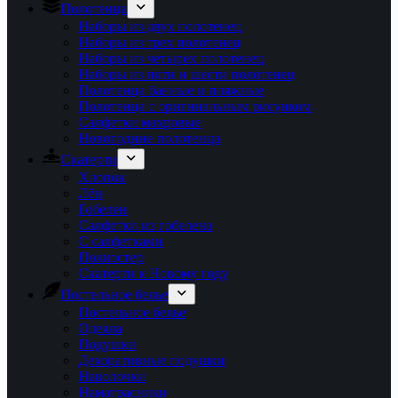
Полотенца
Наборы из двух полотенец
Наборы из трех полотенец
Наборы из четырех полотенец
Наборы из пяти и шести полотенец
Полотенца банные и пляжные
Полотенца с оригинальным рисунком
Салфетки махровые
Новогодние полотенца
Скатерти
Хлопок
Лён
Гобелен
Салфетки из гобелена
С салфетками
Полиэстер
Скатерти к Новому году
Постельное белье
Постельное белье
Одеяла
Подушки
Декоративные подушки
Наволочки
Наматрасники