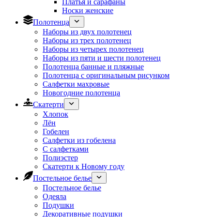
Платья и сарафаны
Носки женские
Полотенца
Наборы из двух полотенец
Наборы из трех полотенец
Наборы из четырех полотенец
Наборы из пяти и шести полотенец
Полотенца банные и пляжные
Полотенца с оригинальным рисунком
Салфетки махровые
Новогодние полотенца
Скатерти
Хлопок
Лён
Гобелен
Салфетки из гобелена
С салфетками
Полиэстер
Скатерти к Новому году
Постельное белье
Постельное белье
Одеяла
Подушки
Декоративные подушки