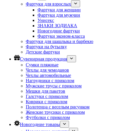
Фартуки для взрослых
Фартуки для женщин
Фартуки для мужчин
Унисекс
ЗНАКИ ЗОДИАКА
Новогодние фартуки
Фартуки эконом-класса
Фартуки для шашлыка и барбекю
Фартуки на бутылку
Детские фартуки
Сувенирная продукция
Сумки пляжные
Чехлы для чемоданов
Чехлы автомобильные
Нагрудники с приколом
Мужские трусы с приколом
Мешки для пакетов
Галстуки с приколом
Коврики с приколом
Полотенца с веселым рисунком
Женские трусики с приколом
Футболки с приколом
Новогодние товары