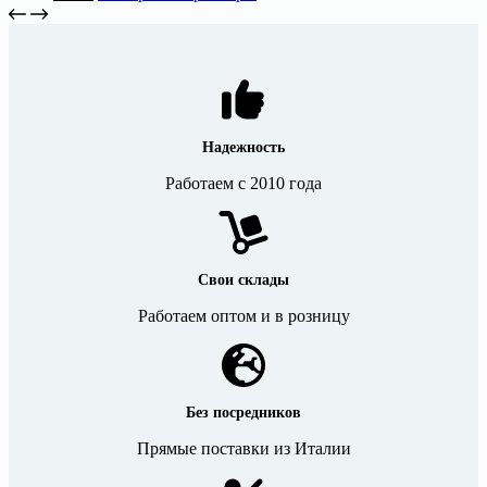
цена
цена:
товар
составляла
имеет
404 ₽.
несколько
525 ₽.
вариаций.
Опции
можно
выбрать
на
Надежность
странице
Работаем с 2010 года
товара.
Свои склады
Работаем оптом и в розницу
Без посредников
Прямые поставки из Италии