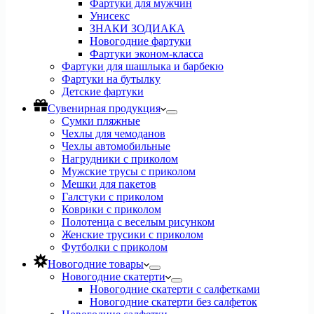
Фартуки для мужчин
Унисекс
ЗНАКИ ЗОДИАКА
Новогодние фартуки
Фартуки эконом-класса
Фартуки для шашлыка и барбекю
Фартуки на бутылку
Детские фартуки
Сувенирная продукция
Сумки пляжные
Чехлы для чемоданов
Чехлы автомобильные
Нагрудники с приколом
Мужские трусы с приколом
Мешки для пакетов
Галстуки с приколом
Коврики с приколом
Полотенца с веселым рисунком
Женские трусики с приколом
Футболки с приколом
Новогодние товары
Новогодние скатерти
Новогодние скатерти с салфетками
Новогодние скатерти без салфеток