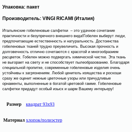
Упаковка: пакет
Производитель: VINGI RICAMI (Италия)
Итальянские гобеленовые салфетки
– это удачное сочетание
практичности и безупречного внешнего вида!Гобелен выберут люди,
предпочитающие естественность и натуральность. Достоинства
гобеленовых тканей трудно преувеличить. Высокая прочность и
долговечность отлично сочетаются с красотой и многообразием
расцветок. Гобелен можно подвергать химической чистке. Эта ткань
не выгорает на свету и не способствует пылеобразованию. Благодаря
специальной пропитке, современные гобеленовые изделия очень
устойчивы к загрязнениям. Любой ценитель изящества и роскоши
сразу же оценит нежные цветочные узоры или причудливые
орнаменты, выполненные в богатой цветовой гамме.
Гобеленовые
салфетки
придадут особый изыск и шарм Вашему интерьеру!
Размер
квадрат 93х93
Материал
хлопок/полиэстер