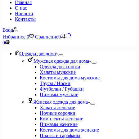
Главная
О нас
Новости
Контакты
Вход
Избранное
0
Сравнение
0
Корзина
0
Одежда для дома
Мужская одежда для дома
Одежда для спорта
Халаты мужские
Костюмы для дома мужские
Трусы / Носки
Футболки / Рубашки
Пижамы мужские
Женская одежда для дома
Халаты женские
Ночные сорочки
Комплекты женские
Пижамы женские
Костюмы для дома женские
Платья и сарафаны