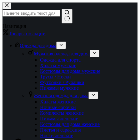
Перейти
к
сути
Ничего
Навигация
не
Товары по акции
найдено
Одежда для дома
Мужская одежда для дома
Одежда для спорта
Халаты мужские
Костюмы для дома мужские
Трусы / Носки
Футболки / Рубашки
Пижамы мужские
Женская одежда для дома
Халаты женские
Ночные сорочки
Комплекты женские
Пижамы женские
Костюмы для дома женские
Платья и сарафаны
Носки женские