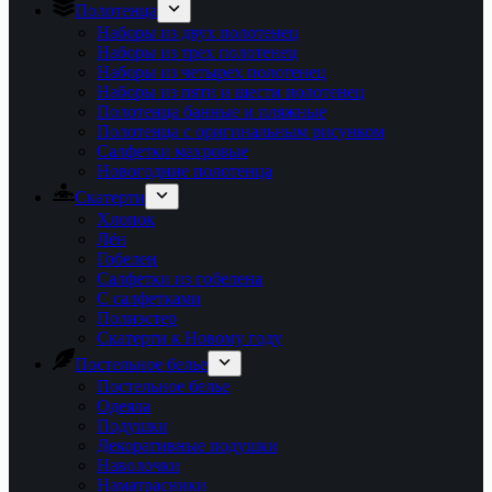
Полотенца
Наборы из двух полотенец
Наборы из трех полотенец
Наборы из четырех полотенец
Наборы из пяти и шести полотенец
Полотенца банные и пляжные
Полотенца с оригинальным рисунком
Салфетки махровые
Новогодние полотенца
Скатерти
Хлопок
Лён
Гобелен
Салфетки из гобелена
С салфетками
Полиэстер
Скатерти к Новому году
Постельное белье
Постельное белье
Одеяла
Подушки
Декоративные подушки
Наволочки
Наматрасники