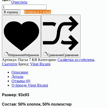
2
815 ₽.
Очистить
357 ₽.
Количество
товара
Купить в 1 клик
В корзину
Квадратная
гобеленовая
салфетка
93х93
"VINGI
RICAMI"
Артикул:
Пасха
7
Избранное
Избранное
Сравнение
Сравнение
Артикул:
Пасха 7 КВ
Категории:
Салфетки из гобелена
,
Скатерти
Бренд:
Vingi Ricami
Описание
Детали
Отзывы (0)
О бренде Vingi Ricami
Размер: 93х93
Состав: 50% хлопок, 50% полиэстер