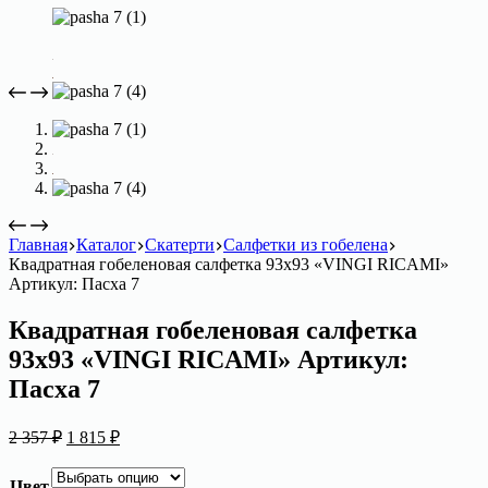
Главная
Каталог
Скатерти
Салфетки из гобелена
Квадратная гобеленовая салфетка 93х93 «VINGI RICAMI»
Артикул: Пасха 7
Квадратная гобеленовая салфетка
93х93 «VINGI RICAMI» Артикул:
Пасха 7
Первоначальная
Текущая
2 357
₽
1 815
₽
цена
цена:
составляла
1
Цвет