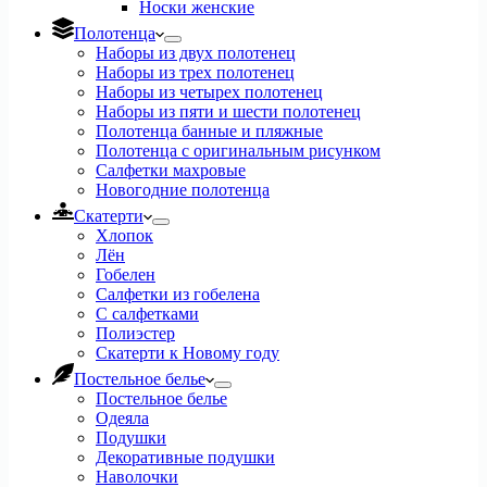
Носки женские
Полотенца
Наборы из двух полотенец
Наборы из трех полотенец
Наборы из четырех полотенец
Наборы из пяти и шести полотенец
Полотенца банные и пляжные
Полотенца с оригинальным рисунком
Салфетки махровые
Новогодние полотенца
Скатерти
Хлопок
Лён
Гобелен
Салфетки из гобелена
С салфетками
Полиэстер
Скатерти к Новому году
Постельное белье
Постельное белье
Одеяла
Подушки
Декоративные подушки
Наволочки