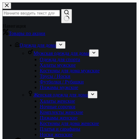
Перейти
к
сути
Ничего
Навигация
не
Товары по акции
найдено
Одежда для дома
Мужская одежда для дома
Одежда для спорта
Халаты мужские
Костюмы для дома мужские
Трусы / Носки
Футболки / Рубашки
Пижамы мужские
Женская одежда для дома
Халаты женские
Ночные сорочки
Комплекты женские
Пижамы женские
Костюмы для дома женские
Платья и сарафаны
Носки женские