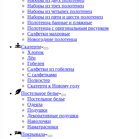
Наборы из двух полотенец
Наборы из трех полотенец
Наборы из четырех полотенец
Наборы из пяти и шести полотенец
Полотенца банные и пляжные
Полотенца с оригинальным рисунком
Салфетки махровые
Новогодние полотенца
Скатерти
Хлопок
Лён
Гобелен
Салфетки из гобелена
С салфетками
Полиэстер
Скатерти к Новому году
Постельное белье
Постельное белье
Одеяла
Подушки
Декоративные подушки
Наволочки
Наматрасники
Покрывала