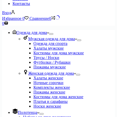
Контакты
Вход
Избранное
0
Сравнение
0
Корзина
0
Одежда для дома
Мужская одежда для дома
Одежда для спорта
Халаты мужские
Костюмы для дома мужские
Трусы / Носки
Футболки / Рубашки
Пижамы мужские
Женская одежда для дома
Халаты женские
Ночные сорочки
Комплекты женские
Пижамы женские
Костюмы для дома женские
Платья и сарафаны
Носки женские
Полотенца