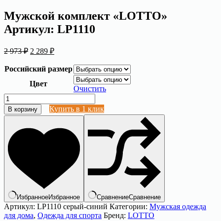
Мужской комплект «LOTTO»
Артикул: LP1110
Первоначальная
Текущая
2 973
₽
2 289
₽
цена
цена:
составляла
2
Российский размер
2
289 ₽.
Цвет
973 ₽.
Очистить
Количество
товара
Купить в 1 клик
В корзину
Мужской
комплект
"LOTTO"
Артикул:
LP1110
Избранное
Избранное
Сравнение
Сравнение
Артикул:
LP1110 серый-синий
Категории:
Мужская одежда
для дома
,
Одежда для спорта
Бренд:
LOTTO