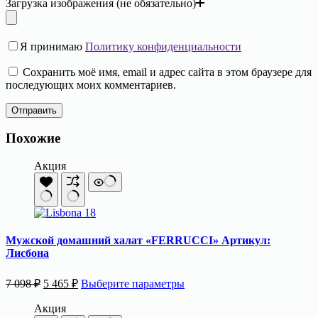
Загрузка изображения (не обязательно)
Я принимаю
Политику конфиденциальности
Сохранить моё имя, email и адрес сайта в этом браузере для
последующих моих комментариев.
Отправить
Похожие
Акция
Мужской домашний халат «FERRUCCI» Артикул:
Лисбона
Первоначальная
Текущая
Этот
7 098
₽
5 465
₽
Выберите параметры
цена
цена:
товар
составляла
5
имеет
Акция