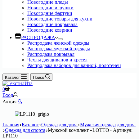
Новогодние пледы
Новогодние игрушки
Новогодние фартуки
Новогодние товары для кухни
Новогодние покрывала
Новогодние коврики
РАСПРОДАЖА
Распродажа женской одежды
Распродажа мужской одежды
Распродажа покрывал
Чехлы для диванов и кресел
Распродажа наборов для ванной, полотенец
Каталог
Поиск
Корзина
0
Вход
Акция
🔍
Главная
Каталог
Одежда для дома
Мужская одежда для дома
Одежда для спорта
Мужской комплект «LOTTO» Артикул:
LP1110