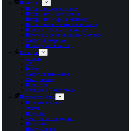
Полотенца
Наборы из двух полотенец
Наборы из трех полотенец
Наборы из четырех полотенец
Наборы из пяти и шести полотенец
Полотенца банные и пляжные
Полотенца с оригинальным рисунком
Салфетки махровые
Новогодние полотенца
Скатерти
Хлопок
Лён
Гобелен
Салфетки из гобелена
С салфетками
Полиэстер
Скатерти к Новому году
Постельное белье
Постельное белье
Одеяла
Подушки
Декоративные подушки
Наволочки
Наматрасники