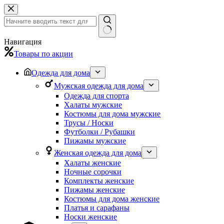
Перейти
к
сути
Ничего
Навигация
не
Товары по акции
найдено
Одежда для дома
Мужская одежда для дома
Одежда для спорта
Халаты мужские
Костюмы для дома мужские
Трусы / Носки
Футболки / Рубашки
Пижамы мужские
Женская одежда для дома
Халаты женские
Ночные сорочки
Комплекты женские
Пижамы женские
Костюмы для дома женские
Платья и сарафаны
Носки женские