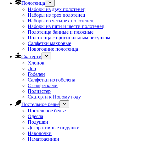
Полотенца
Наборы из двух полотенец
Наборы из трех полотенец
Наборы из четырех полотенец
Наборы из пяти и шести полотенец
Полотенца банные и пляжные
Полотенца с оригинальным рисунком
Салфетки махровые
Новогодние полотенца
Скатерти
Хлопок
Лён
Гобелен
Салфетки из гобелена
С салфетками
Полиэстер
Скатерти к Новому году
Постельное белье
Постельное белье
Одеяла
Подушки
Декоративные подушки
Наволочки
Наматрасники