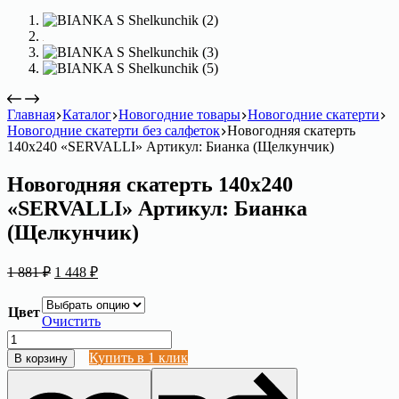
Главная
Каталог
Новогодние товары
Новогодние скатерти
Новогодние скатерти без салфеток
Новогодняя скатерть
140х240 «SERVALLI» Артикул: Бианка (Щелкунчик)
Новогодняя скатерть 140х240
«SERVALLI» Артикул: Бианка
(Щелкунчик)
Первоначальная
Текущая
1 881
₽
1 448
₽
цена
цена:
составляла
1
Цвет
1
448 ₽.
Очистить
881 ₽.
Количество
товара
Купить в 1 клик
В корзину
Новогодняя
скатерть