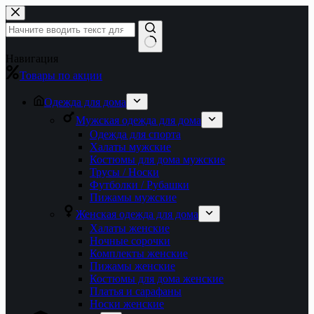
Перейти
к
сути
Ничего
Навигация
не
Товары по акции
найдено
Одежда для дома
Мужская одежда для дома
Одежда для спорта
Халаты мужские
Костюмы для дома мужские
Трусы / Носки
Футболки / Рубашки
Пижамы мужские
Женская одежда для дома
Халаты женские
Ночные сорочки
Комплекты женские
Пижамы женские
Костюмы для дома женские
Платья и сарафаны
Носки женские