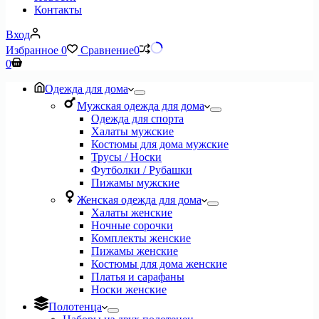
Контакты
Вход
Избранное
0
Сравнение
0
Корзина
0
Одежда для дома
Мужская одежда для дома
Одежда для спорта
Халаты мужские
Костюмы для дома мужские
Трусы / Носки
Футболки / Рубашки
Пижамы мужские
Женская одежда для дома
Халаты женские
Ночные сорочки
Комплекты женские
Пижамы женские
Костюмы для дома женские
Платья и сарафаны
Носки женские
Полотенца