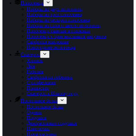
Полотенца
Наборы из двух полотенец
Наборы из трех полотенец
Наборы из четырех полотенец
Наборы из пяти и шести полотенец
Полотенца банные и пляжные
Полотенца с оригинальным рисунком
Салфетки махровые
Новогодние полотенца
Скатерти
Хлопок
Лён
Гобелен
Салфетки из гобелена
С салфетками
Полиэстер
Скатерти к Новому году
Постельное белье
Постельное белье
Одеяла
Подушки
Декоративные подушки
Наволочки
Наматрасники