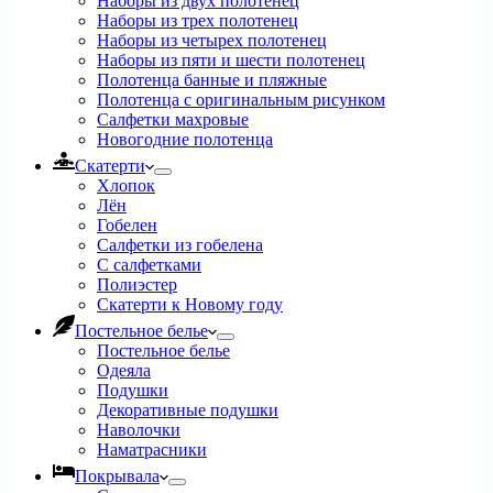
Наборы из двух полотенец
Наборы из трех полотенец
Наборы из четырех полотенец
Наборы из пяти и шести полотенец
Полотенца банные и пляжные
Полотенца с оригинальным рисунком
Салфетки махровые
Новогодние полотенца
Скатерти
Хлопок
Лён
Гобелен
Салфетки из гобелена
С салфетками
Полиэстер
Скатерти к Новому году
Постельное белье
Постельное белье
Одеяла
Подушки
Декоративные подушки
Наволочки
Наматрасники
Покрывала