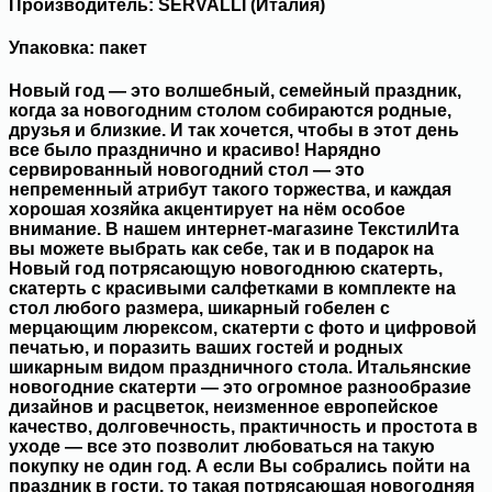
Производитель: SERVALLI (Италия)
Упаковка: пакет
Новый год — это волшебный, семейный праздник,
когда за новогодним столом собираются родные,
друзья и близкие. И так хочется, чтобы в этот день
все было празднично и красиво! Нарядно
сервированный новогодний стол — это
непременный атрибут такого торжества, и каждая
хорошая хозяйка акцентирует на нём особое
внимание. В нашем интернет-магазине ТекстилИта
вы можете выбрать как себе, так и в подарок на
Новый год потрясающую новогоднюю скатерть,
скатерть с красивыми салфетками в комплекте на
стол любого размера, шикарный гобелен с
мерцающим люрексом, скатерти с фото и цифровой
печатью, и поразить ваших гостей и родных
шикарным видом праздничного стола. Итальянские
новогодние скатерти — это огромное разнообразие
дизайнов и расцветок, неизменное европейское
качество, долговечность, практичность и простота в
уходе — все это позволит любоваться на такую
покупку не один год. А если Вы собрались пойти на
праздник в гости, то такая потрясающая новогодняя