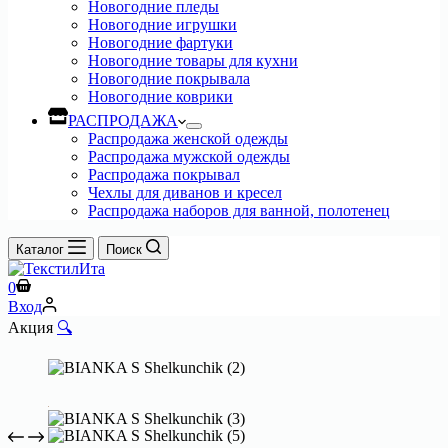
Новогодние пледы
Новогодние игрушки
Новогодние фартуки
Новогодние товары для кухни
Новогодние покрывала
Новогодние коврики
РАСПРОДАЖА
Распродажа женской одежды
Распродажа мужской одежды
Распродажа покрывал
Чехлы для диванов и кресел
Распродажа наборов для ванной, полотенец
Каталог
Поиск
Корзина
0
Вход
Акция
🔍