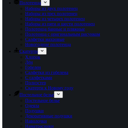
Полотенца
Наборы из двух полотенец
Наборы из трех полотенец
Наборы из четырех полотенец
Наборы из пяти и шести полотенец
Полотенца банные и пляжные
Полотенца с оригинальным рисунком
Салфетки махровые
Новогодние полотенца
Скатерти
Хлопок
Лён
Гобелен
Салфетки из гобелена
С салфетками
Полиэстер
Скатерти к Новому году
Постельное белье
Постельное белье
Одеяла
Подушки
Декоративные подушки
Наволочки
Наматрасники