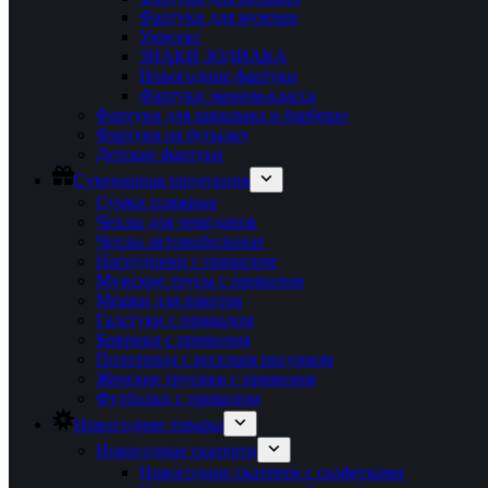
Фартуки для мужчин
Унисекс
ЗНАКИ ЗОДИАКА
Новогодние фартуки
Фартуки эконом-класса
Фартуки для шашлыка и барбекю
Фартуки на бутылку
Детские фартуки
Сувенирная продукция
Сумки пляжные
Чехлы для чемоданов
Чехлы автомобильные
Нагрудники с приколом
Мужские трусы с приколом
Мешки для пакетов
Галстуки с приколом
Коврики с приколом
Полотенца с веселым рисунком
Женские трусики с приколом
Футболки с приколом
Новогодние товары
Новогодние скатерти
Новогодние скатерти с салфетками