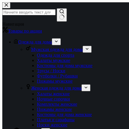
Перейти
к
сути
Ничего
Навигация
не
Товары по акции
найдено
Одежда для дома
Мужская одежда для дома
Одежда для спорта
Халаты мужские
Костюмы для дома мужские
Трусы / Носки
Футболки / Рубашки
Пижамы мужские
Женская одежда для дома
Халаты женские
Ночные сорочки
Комплекты женские
Пижамы женские
Костюмы для дома женские
Платья и сарафаны
Носки женские